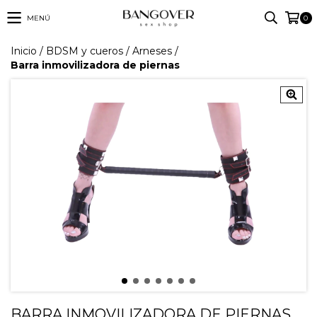
MENÚ
0
Inicio
/
BDSM y cueros
/
Arneses
/
Barra inmovilizadora de piernas
BARRA INMOVILIZADORA DE PIERNAS