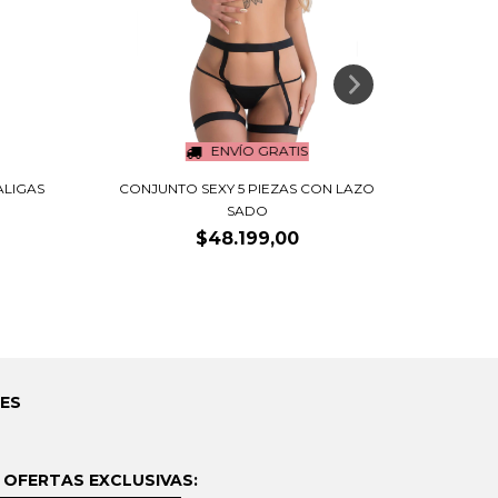
ENVÍO GRATIS
ALIGAS
CONJUNTO SEXY 5 PIEZAS CON LAZO
CONJU
SADO
$48.199,00
LES
 OFERTAS EXCLUSIVAS: