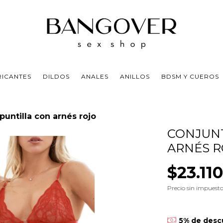
RICANTES
DILDOS
ANALES
ANILLOS
BDSM Y CUEROS
puntilla con arnés rojo
CONJUNT
ARNÉS 
$23.11
Precio sin impuest
5% de desc