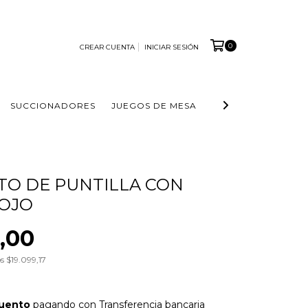
0
CREAR CUENTA
INICIAR SESIÓN
SUCCIONADORES
JUEGOS DE MESA
FUNDAS
STRAP 
O DE PUNTILLA CON
ROJO
0,00
os
$19.099,17
uento
pagando con Transferencia bancaria