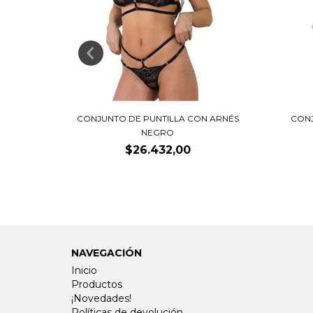
INT
CONJUNTO DE PUNTILLA CON ARNÉS
CONJ
NEGRO
$26.432,00
NAVEGACIÓN
Inicio
Productos
¡Novedades!
Políticas de devolución