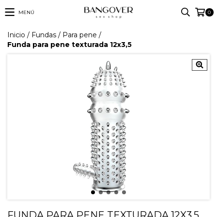
MENÚ
0
Inicio
/
Fundas
/
Para pene
/
Funda para pene texturada 12x3,5
FUNDA PARA PENE TEXTURADA 12X3,5